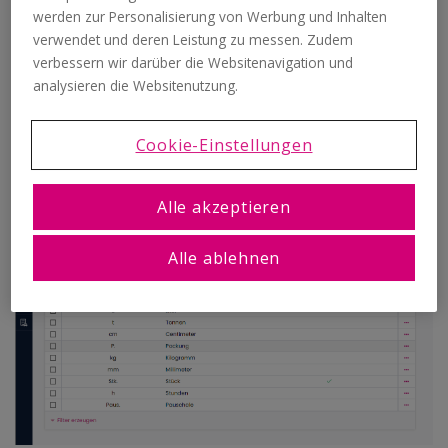
werden zur Personalisierung von Werbung und Inhalten
"Einstellungen", bzw. klicke auf das Zahnrad-Symbol rechts
oben. Gehe dann zu "Belegerstellung" > "Mengeneinheiten", um
verwendet und deren Leistung zu messen. Zudem
zu den Einstellungsmöglichkeiten zu gelangen.
verbessern wir darüber die Websitenavigation und
analysieren die Websitenutzung.
Du siehst als erstes eine Übersicht über die bereits vorhandenen
Mengeneinheiten:
Cookie-Einstellungen
Alle akzeptieren
Alle ablehnen