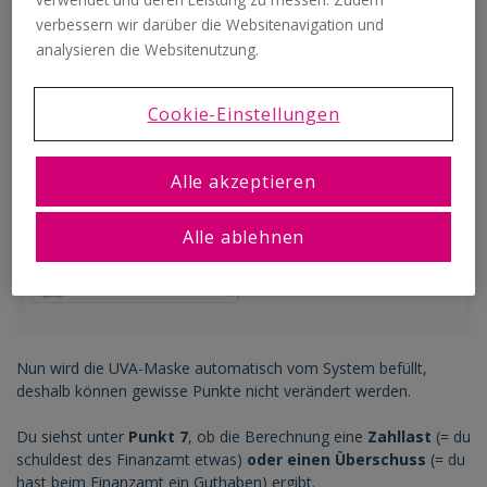
verbessern wir darüber die Websitenavigation und
Um deine Umsatzsteuer-Voranmeldung (= UVA) zu erstellen,
analysieren die Websitenutzung.
klicke im Hauptmenü auf den Menüpunkt
"Reports"
,
anschließend auf
"UVA - Umsatzsteuer-Voranmeldung"
.
Cookie-Einstellungen
Auf der nächsten Seite wählst du, ob du eine UVA für einen
Monat oder für ein Quartal erstellen möchtest. Klicke
Alle akzeptieren
anschließend auf "Weiter".
Alle ablehnen
Nun wird die UVA-Maske automatisch vom System befüllt,
deshalb können gewisse Punkte nicht verändert werden.
Du siehst unter
Punkt 7
, ob die Berechnung eine
Zahllast
(= du
schuldest des Finanzamt etwas)
oder einen Überschuss
(= du
hast beim Finanzamt ein Guthaben) ergibt.