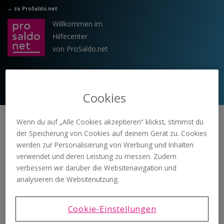
Zum hauptsächlichen Inhalt gehen
← zu ProSaldo.net
Willkommen im
Hilfecenter
von ProSaldo.net
Cookies
Wenn du auf „Alle Cookies akzeptieren“ klickst, stimmst du
Supp
Buc
doppelte
Lastschrift offene
der Speicherung von Cookies auf deinem Gerät zu. Cookies
ort
hhal
Buchhaltung
Kreditkartenrechnung in
werden zur Personalisierung von Werbung und Inhalten
Hom
tun
Buchungsbeis
der doppelten
verwendet und deren Leistung zu messen. Zudem
e
g
piele
Buchhaltung
verbessern wir darüber die Websitenavigation und
analysieren die Websitenutzung.
doppelte Buchhaltung
Buchungsbeispiele
Cookie-Einstellungen