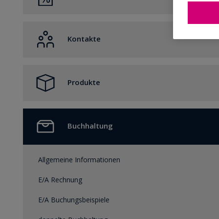
Belegerstellung
Belege in ProSaldo.net
Belegdruck
Kontakte
Datentransfer
Kontakte in ProSaldo.net
Produkte
Produkte
Buchhaltung
Allgemeine Informationen
E/A Rechnung
E/A Buchungsbeispiele