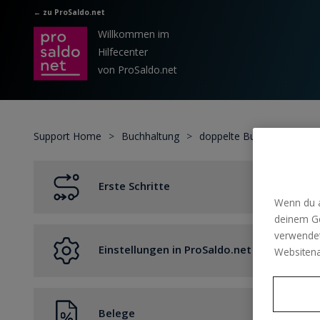
Zum hauptsächlichen Inhalt gehen
← zu ProSaldo.net
Willkommen im
Hilfecenter
von ProSaldo.net
Support Home
Buchhaltung
doppelte Buchhaltung Buc
Erste Schritte
Wenn du a
deinem Ge
Erste Schritte / Übersicht
verwendet
Einstellungen in ProSaldo.net
Kleinunternehmerregelung
Websitena
Mein Account
Belege
Buchen