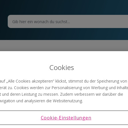
hungsbeispiele
Jahreskreditkartengebühr in der doppelten Buchh
Cookies
Jahreskreditkartengebühr in der 
uf „Alle Cookies akzeptieren“ klickst, stimmst du der Speicherung von
Am 15.02.2019 wird die Jahreskreditkartengebühr der Firmen-Kre
rät zu. Cookies werden zur Personalisierung von Werbung und Inhalt
 und deren Leistung zu messen. Zudem verbessern wir darüber die
vigation und analysieren die Websitenutzung.
Cookie-Einstellungen