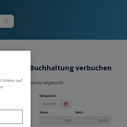
altung verbuchen
doppelten Buchhaltung verbuchen
 Cookies auf
ditkarte vom Bankkonto abgebucht:
en