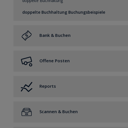
doppelte Buchhaltung
doppelte Buchhaltung Buchungsbeispiele
Bank & Buchen
Bank & Buchen für die doppelte Buchhaltung
Offene Posten
Bank & Buchen für die E/A
Offene Posten
Reports
Allgemein
Scannen & Buchen
Steuer
Buchhaltung
Scannen & Buchen