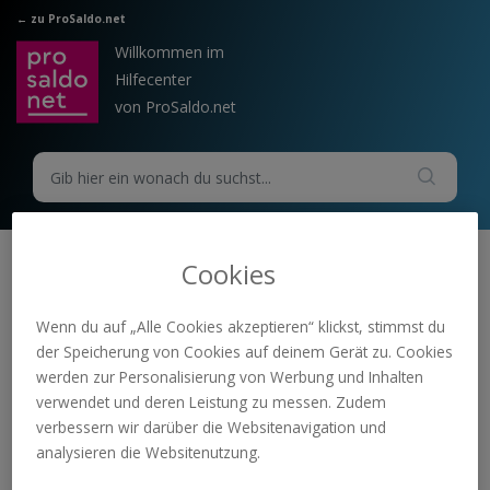
Zum hauptsächlichen Inhalt gehen
← zu ProSaldo.net
Willkommen im
Hilfecenter
von ProSaldo.net
Cookies
E/A
Support
Buchhal
Eröffnungsbuch
Buchungsbeis
Home
tung
ungen E/A
Wenn du auf „Alle Cookies akzeptieren“ klickst, stimmst du
piele
der Speicherung von Cookies auf deinem Gerät zu. Cookies
werden zur Personalisierung von Werbung und Inhalten
E/A Buchungsbeispiele
verwendet und deren Leistung zu messen. Zudem
verbessern wir darüber die Websitenavigation und
Eröffnungsbuchungen E/A
analysieren die Websitenutzung.