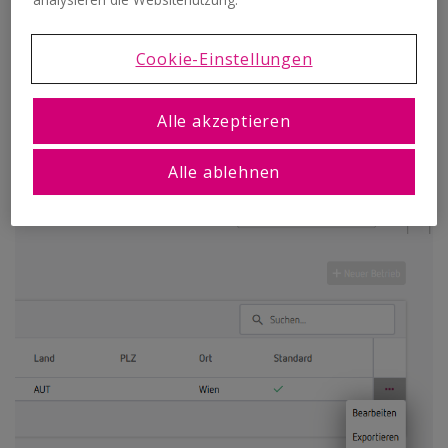
Du hast im Testzeitraum testweise Rechnungen und Buchungen
erstellt und möchtest diese Testdaten und Einstellungen nun
Cookie-Einstellungen
zurücksetzen, um noch einmal ganz von vorne zu starten?
Das kannst du ganz einfach erledigen. Gehe hierfür in den
Alle akzeptieren
Einstellungen zu "Mein Account" > „Eigene Betriebe“ und wähle
hierfür über das 3-Punkte-Menü beim jeweiligen Betrieb
„Löschen“.
Alle ablehnen