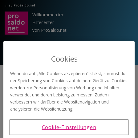
Zum hauptsächlichen Inhalt gehen
← zu ProSaldo.net
Willkommen im
Hilfecenter
von ProSaldo.net
Cookies
Wenn du auf „Alle Cookies akzeptieren“ klickst, stimmst du
Supp
doppelte
der Speicherung von Cookies auf deinem Gerät zu. Cookies
Buc
sonst. Ausgaben -
ort
Buchhaltung
werden zur Personalisierung von Werbung und Inhalten
hhal
Telefonkosten in der
Hom
Buchungsbeisp
verwendet und deren Leistung zu messen. Zudem
tung
doppelten Buchhaltung
e
iele
verbessern wir darüber die Websitenavigation und
analysieren die Websitenutzung.
doppelte Buchhaltung
Cookie-Einstellungen
Buchungsbeispiele