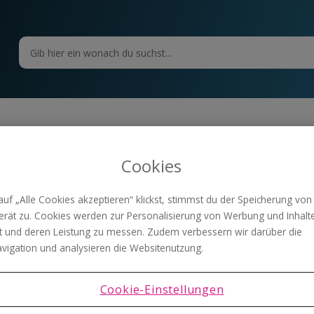
sbeispiele
Cookies
sonst. Ausgaben - Steuerberatungskosten in
der doppelten Buchhaltung
uf „Alle Cookies akzeptieren“ klickst, stimmst du der Speicherung von
rät zu. Cookies werden zur Personalisierung von Werbung und Inhalt
Die Steuerberatungskanzlei übersendet für die
Leistungen des 1. Quartals eine Abrechnung über
 und deren Leistung zu messen. Zudem verbessern wir darüber die
EUR 320,- inkl. 20% US...
vigation und analysieren die Websitenutzung.
Beitrag lesen →
Cookie-Einstellungen