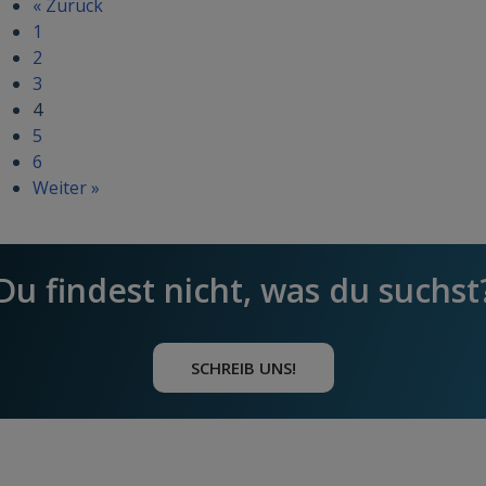
« Zurück
1
2
3
4
5
6
Weiter »
Du findest nicht, was du suchst
SCHREIB UNS!