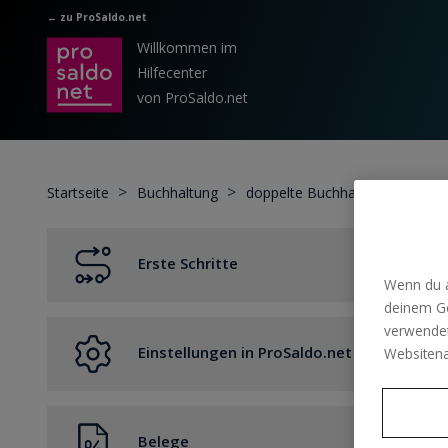
Zum hauptsächlichen Inhalt gehen
← zu ProSaldo.net
Willkommen im
Hilfecenter
von ProSaldo.net
Startseite
Buchhaltung
doppelte Buchhaltung Buchung
Erste Schritte
Wenn du a
deinem Ge
Erste Schritte / Übersicht
verwendet
Einstellungen in ProSaldo.net
Kleinunternehmerregelung
Websitena
Mein Account
Belege
Buchen