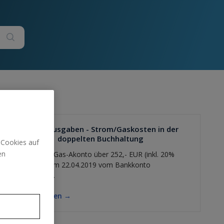
sonst. Ausgaben - Strom/Gaskosten in der
doppelten Buchhaltung
 Cookies auf
en
Das Strom/Gas-Akonto über 252,- EUR (inkl. 20%
USt.) wird am 22.04.2019 vom Bankkonto
eingezogen.
Beitrag lesen →