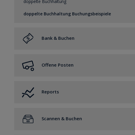
doppelte Buchhaltung
doppelte Buchhaltung Buchungsbeispiele
Bank & Buchen
Bank & Buchen für die doppelte Buchhaltung
Offene Posten
Bank & Buchen für die E/A
Offene Posten
Reports
Allgemein
Scannen & Buchen
Steuer
Buchhaltung
Scannen & Buchen