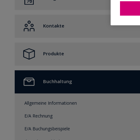
Belegerstellung
Belege in ProSaldo.net
Belegdruck
Kontakte
Datentransfer
Kontakte in ProSaldo.net
Produkte
Produkte
Buchhaltung
Allgemeine Informationen
E/A Rechnung
E/A Buchungsbeispiele